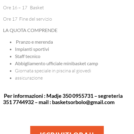
Ore 16 – 17 Basket
Ore 17 Fine del servizio
L
A QUOTA COMPRENDE
Pranzo e merenda
Impianti sportivi
Staff tecnico
Abbigliamento ufficiale minibasket camp
Giornata speciale in piscina al giovedi
assicurazione
Per informazioni : Madje 350 0955731 – segreteria
351 7744932 – mail : basketsorbolo@gmail.com