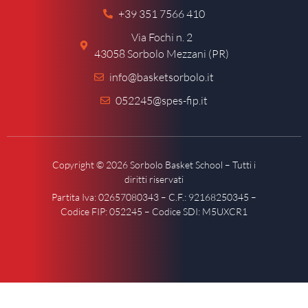
+39 351 7566 410
Via Fochi n. 2
43058 Sorbolo Mezzani (PR)
info@basketsorbolo.it
052245@spes-fip.it
Copyright © 2026 Sorbolo Basket School – Tutti i
diritti riservati
Partita Iva: 02657080343 – C.F.: 92168250345 –
Codice FIP: 052245 – Codice SDI: M5UXCR1