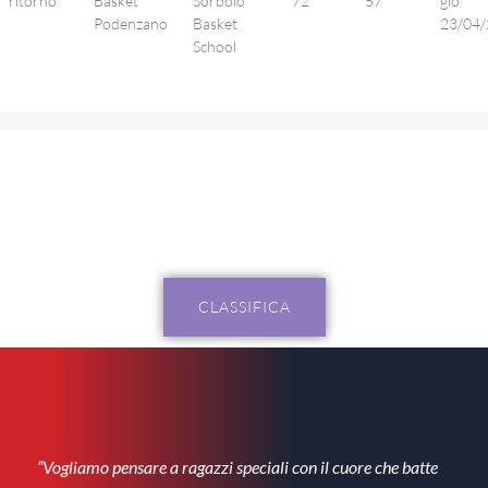
ritorno
Basket
Sorbolo
72
57
gio
Podenzano
Basket
23/04/
School
CLASSIFICA
“Vogliamo pensare a ragazzi speciali con il cuore che batte