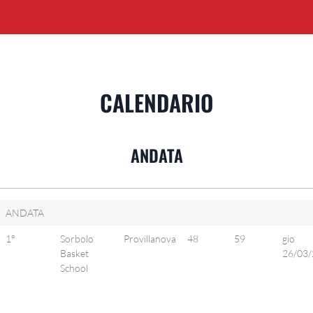
CALENDARIO
ANDATA
ANDATA
1°
Sorbolo
Provillanova
48
59
gio
Basket
26/03/
School