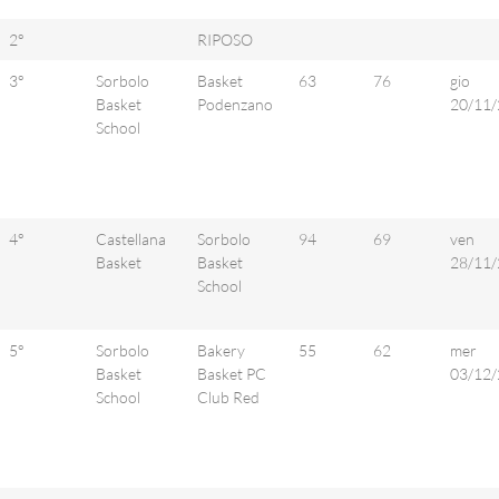
2°
RIPOSO
3°
Sorbolo
Basket
63
76
gio
Basket
Podenzano
20/11/
School
4°
Castellana
Sorbolo
94
69
ven
Basket
Basket
28/11/
School
5°
Sorbolo
Bakery
55
62
mer
Basket
Basket PC
03/12/
School
Club Red