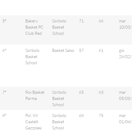
5°
Bakery
Sorbolo
71
66
mar
Basket PC
Basket
10/03/
Club Red
School
6°
Sorbolo
Basket Salso
57
61
gio
Basket
26/02/
School
7°
Fox Basket
Sorbolo
65
63
mar
Parma
Basket
05/03/
School
8°
Pol. VII
Sorbolo
68
75
mar
Castelli
Basket
01/04/
Gazzolesi
School