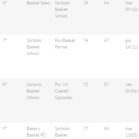
6°
Basket Salso
Sorbolo
78
64
mar
Basket
09/12/
School
7°
Sorbolo
Fox Basket
74
67
gio
Basket
Parma
18/12/
School
8°
Sorbolo
Pol. VII
72
57
ven
Basket
Castelli
09/01/
School
Gazzolesi
9°
Bakery
Sorbolo
77
88
mar
Basket PC
Basket
13/01/