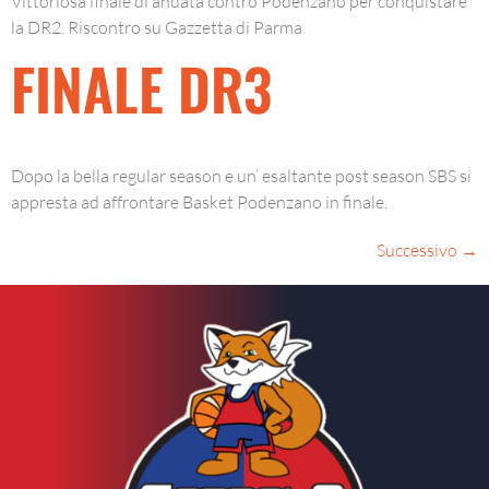
Vittoriosa finale di andata contro Podenzano per conquistare
la DR2. Riscontro su Gazzetta di Parma
FINALE DR3
Dopo la bella regular season e un’ esaltante post season SBS si
appresta ad affrontare Basket Podenzano in finale.
Successivo
→