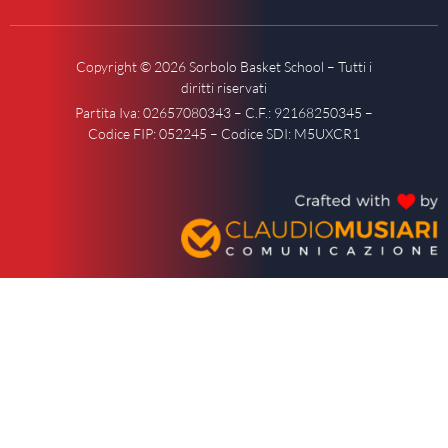
Copyright © 2026 Sorbolo Basket School – Tutti i
diritti riservati
Partita Iva: 02657080343 – C.F.: 92168250345 –
Codice FIP: 052245 – Codice SDI: M5UXCR1