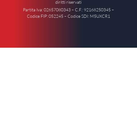
diritti riservati
Partita Iva: 02657080343 – C.F.: 92168250345 –
Codice FIP: 052245 – Codice SDI: M5UXCR1