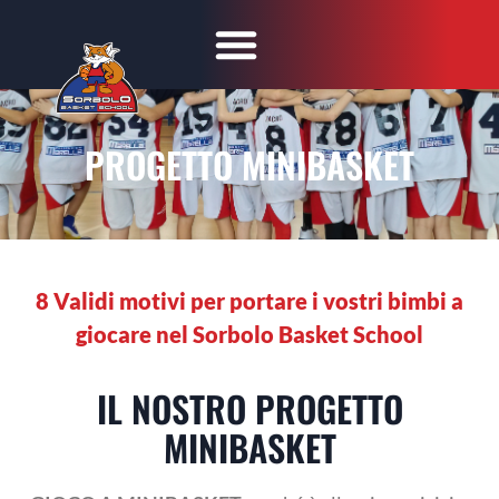
PROGETTO MINIBASKET
8 Validi motivi per portare i vostri bimbi a
giocare nel Sorbolo Basket School
IL NOSTRO PROGETTO
MINIBASKET