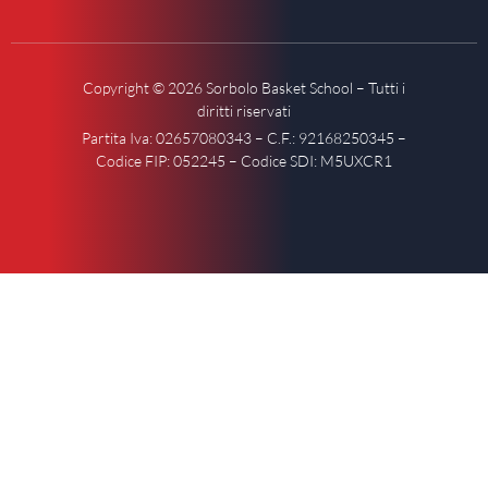
Copyright © 2026 Sorbolo Basket School – Tutti i
diritti riservati
Partita Iva: 02657080343 – C.F.: 92168250345 –
Codice FIP: 052245 – Codice SDI: M5UXCR1